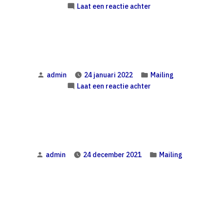
door
in
op
Laat een reactie achter
Geplaatst
Geplaatst
admin
24 januari 2022
Mailing
door
in
op
Laat een reactie achter
Geplaatst
Geplaatst
admin
24 december 2021
Mailing
door
in