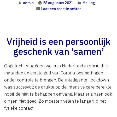
Geplaatst
Geplaatst
admin
28 augustus 2021
Mailing
door
in
op
Laat een reactie achter
Vrijheid is een persoonlijk
geschenk van ‘samen’
Opgelucht slaagden we er in Nederland in om in drie
maanden de eerste golf van Corona besmettingen
onder controle te brengen. De ‘intelligente’ lockdown
was succesvol; de drukte op de intensive care bereikte
nooit de niet te behappen omvang. Maar er gingen ook
dingen niet goed. Zo moesten velen te lange tijd het
fysieke contact