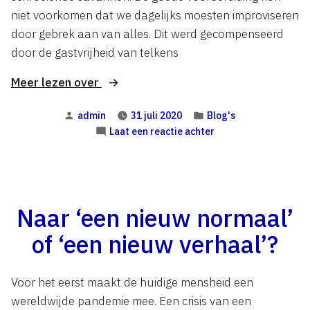
niet voorkomen dat we dagelijks moesten improviseren
door gebrek aan van alles. Dit werd gecompenseerd
door de gastvrijheid van telkens
“Zonder
Meer lezen over
excuses
Geplaatst
Geplaatst
admin
31 juli 2020
Blog's
geen
door
in
op
Laat een reactie achter
gelijkheid;
Zonder
een
excuses
uitdaging
geen
gelijkheid;
voor
een
Naar ‘een nieuw normaal’
elk
uitdaging
van
of ‘een nieuw verhaal’?
voor
ons.”
elk
van
Voor het eerst maakt de huidige mensheid een
ons.
wereldwijde pandemie mee. Een crisis van een