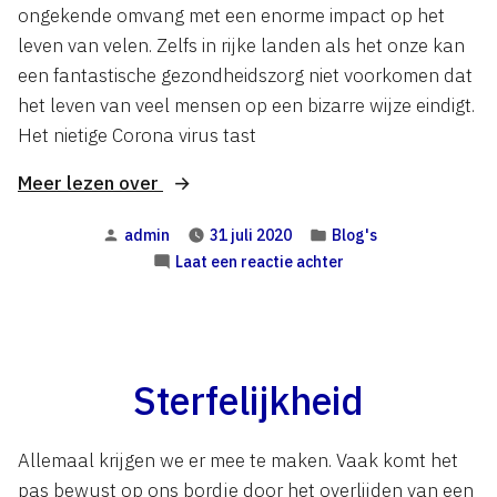
ongekende omvang met een enorme impact op het
leven van velen. Zelfs in rijke landen als het onze kan
een fantastische gezondheidszorg niet voorkomen dat
het leven van veel mensen op een bizarre wijze eindigt.
Het nietige Corona virus tast
“Naar
Meer lezen over
‘een
Geplaatst
Geplaatst
admin
31 juli 2020
Blog's
nieuw
door
in
op
Laat een reactie achter
normaal’
Naar
of
‘een
‘een
nieuw
normaal’
nieuw
of
Sterfelijkheid
verhaal’?”
‘een
nieuw
verhaal’?
Allemaal krijgen we er mee te maken. Vaak komt het
pas bewust op ons bordje door het overlijden van een