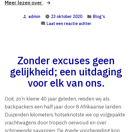
“Vrijheid
Meer lezen over
is
Geplaatst
Geplaatst
admin
23 oktober 2020
Blog's
een
door
in
op
Laat een reactie achter
persoonlijk
Vrijheid
geschenk
is
van
een
persoonlijk
‘samen’”
geschenk
Zonder excuses geen
van
gelijkheid; een uitdaging
‘samen’
voor elk van ons.
Ooit, zo’n kleine 40 jaar geleden, reisden wij als
backpackers een half jaar door 8 Afrikaanse landen.
Duizenden kilometers hotseknotste we op volgepakte
vrachtwagens door tropisch oerwoud en over
schroeiende savannen. De goede voorbereiding kon