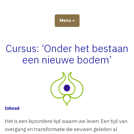
Naar
de
Aardewijs
Profit for People and Planet
inhoud
Menu
+
uitgeklapt
ingeklapt
springen
Cursus: ‘Onder het bestaan
een nieuwe bodem’
Inhoud
Het is een bijzondere tijd waarin we leven. Een tijd van
overgang en transformatie die eeuwen geleden al