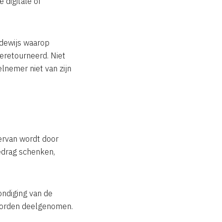
e digitale of
rdewijs waarop
geretourneerd. Niet
lnemer niet van zijn
iervan wordt door
edrag schenken,
ondiging van de
 worden deelgenomen.