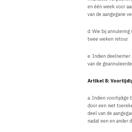
en één week voor aa
van de aangegane ver
d. Wie bij annulerin
twee weken retour.
e. Indien deelnemer b
van de geannuleerde a
Artikel 8: Voortij
a. Indien voortijdige
door een niet toerek
deel van de aangegan
nadat een en ander d