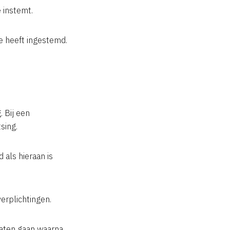
 instemt.
ee heeft ingestemd.
. Bij een
sing.
 als hieraan is
erplichtingen.
 laten gaan waarna