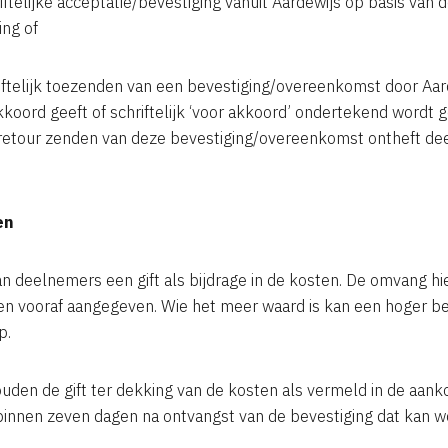
riftelijke acceptatie/bevestiging vanuit Aardewijs op basis van d
ing of
chriftelijk toezenden van een bevestiging/overeenkomst door Aa
kkoord geeft of schriftelijk ‘voor akkoord’ ondertekend wordt 
 retour zenden van deze bevestiging/overeenkomst ontheft dee
en
van deelnemers een gift als bijdrage in de kosten. De omvang h
en vooraf aangegeven. Wie het meer waard is kan een hoger b
p.
uden de gift ter dekking van de kosten als vermeld in de aank
n binnen zeven dagen na ontvangst van de bevestiging dat kan