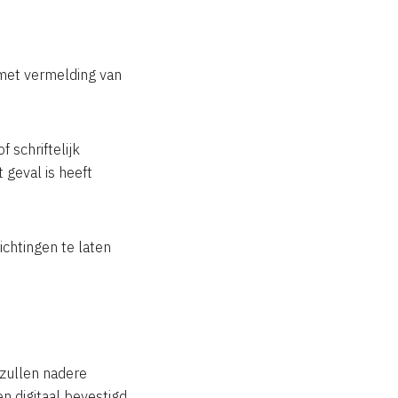
met vermelding van
f schriftelijk
 geval is heeft
ichtingen te laten
 zullen nadere
 digitaal bevestigd.