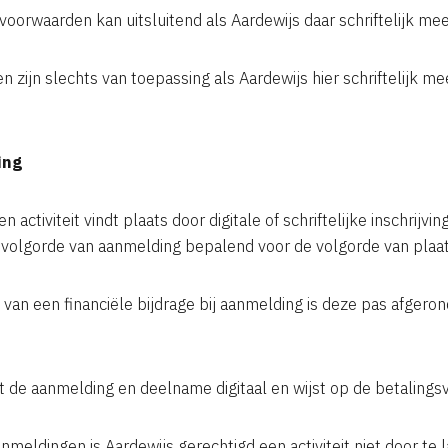
voorwaarden kan uitsluitend als Aardewijs daar schriftelijk mee
 zijn slechts van toepassing als Aardewijs hier schriftelijk m
ing
 activiteit vindt plaats door digitale of schriftelijke inschrijving
de volgorde van aanmelding bepalend voor de volgorde van plaat
s van een financiële bijdrage bij aanmelding is deze pas afgerond
gt de aanmelding en deelname digitaal en wijst op de betalingsv
nmeldingen is Aardewijs gerechtigd een activiteit niet door te