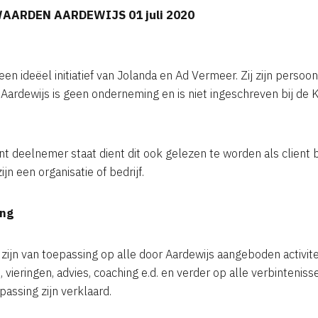
WAARDEN AARDEWIJS
01 juli 2020
 een ideëel initiatief van Jolanda en Ad Vermeer. Zij zijn persoo
n. Aardewijs is geen onderneming en is niet ingeschreven bij de
 deelnemer staat dient dit ook gelezen te worden als client bij
n een organisatie of bedrijf.
ing
zijn van toepassing op alle door Aardewijs aangeboden activit
, vieringen, advies, coaching e.d. en verder op alle verbinteni
assing zijn verklaard.