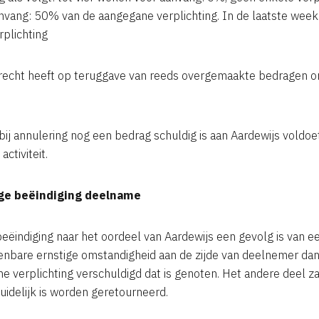
nvang: 50% van de aangegane verplichting. In de laatste wee
plichting
g recht heeft op teruggave van reeds overgemaakte bedragen 
ij annulering nog een bedrag schuldig is aan Aardewijs voldoet
ctiviteit.
dige beëindiging deelname
 beëindiging naar het oordeel van Aardewijs een gevolg is van 
enbare ernstige omstandigheid aan de zijde van deelnemer dan i
e verplichting verschuldigd dat is genoten. Het andere deel 
uidelijk is worden geretourneerd.