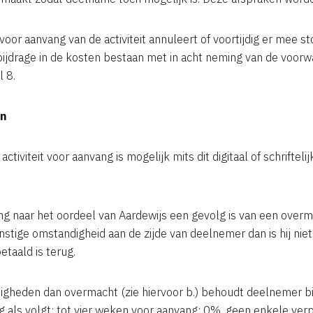
oor aanvang van de activiteit annuleert of voortijdig er mee sto
bijdrage in de kosten bestaan met in acht neming van de voorwa
l 8.
en
ctiviteit voor aanvang is mogelijk mits dit digitaal of schriftel
ing naar het oordeel van Aardewijs een gevolg is van een overm
nstige omstandigheid aan de zijde van deelnemer dan is hij nie
etaald is terug.
igheden dan overmacht (zie hiervoor b.) behoudt deelnemer bi
ng als volgt: tot vier weken voor aanvang: 0%, geen enkele verp