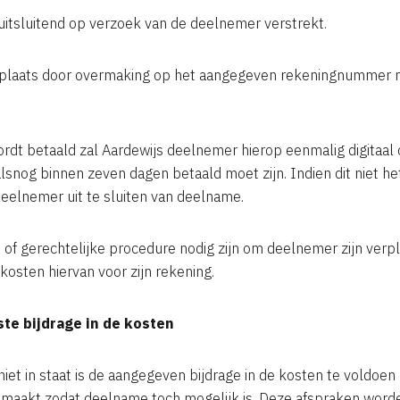
 uitsluitend op verzoek van de deelnemer verstrekt.
n plaats door overmaking op het aangegeven rekeningnummer 
 wordt betaald zal Aardewijs deelnemer hierop eenmalig digitaal o
snog binnen zeven dagen betaald moet zijn. Indien dit niet het
deelnemer uit te sluiten van deelname.
 of gerechtelijke procedure nodig zijn om deelnemer zijn verpl
 kosten hiervan voor zijn rekening.
ste bijdrage in de kosten
iet in staat is de aangegeven bijdrage in de kosten te voldoen
aakt zodat deelname toch mogelijk is. Deze afspraken worden