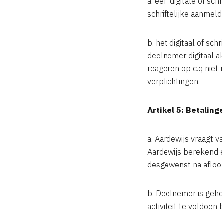
a. een digitale of sch
schriftelijke aanmeld
b. het digitaal of s
deelnemer digitaal a
reageren op c.q niet
verplichtingen.
Artikel 5: Betaling
a. Aardewijs vraagt 
Aardewijs berekend 
desgewenst na afloo
b. Deelnemer is geho
activiteit te voldoe